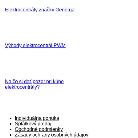
Elektrocentrály značky Generga
Výhody elektrocentrál PWM
Na čo si dať pozor pri kúpe
elektrocentrály?
Individuálna ponuka
Splátkový predaj
Obchodné podmienky
Zásady ochrany osobných údajov