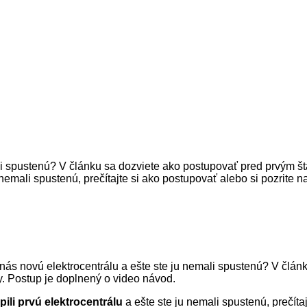
mali spustenú? V článku sa dozviete ako postupovať pred prvým št
u nemali spustenú, prečítajte si ako postupovať alebo si pozrite
u nás novú elektrocentrálu a ešte ste ju nemali spustenú? V člá
y. Postup je doplnený o video návod.
pili prvú elektrocentrálu
a ešte ste ju nemali spustenú, prečítaj