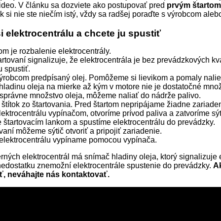
video. V článku sa dozviete ako postupovať pred
prvým štartom 
k si nie ste niečím istý, vždy sa radšej poraďte s výrobcom aleb
si elektrocentrálu a chcete ju spustiť
m je rozbalenie elektrocentrály.
tartovaní signalizuje, že elektrocentrála je bez prevádzkových kv
u spustiť.
ýrobcom predpísaný olej. Pomôžeme si lievikom a pomaly nalie
hladinu oleja na mierke až kým v motore nie je dostatočné množs
právne množstvo oleja, môžeme naliať do nádrže palivo.
štítok zo štartovania. Pred štartom nepripájame žiadne zariaden
ektrocentrálu vypínačom, otvoríme prívod paliva a zatvoríme sýt
 štartovacím lankom a spustíme elektrocentrálu do prevádzky.
vaní môžeme sýtič otvoriť a pripojiť zariadenie.
elektrocentrálu vypíname pomocou vypínača.
ných elektrocentrál má snímač hladiny oleja, ktorý signalizuje 
nedostatku znemožní elektrocentrále spustenie do prevádzky.
Ak
ť, neváhajte nás kontaktovať.