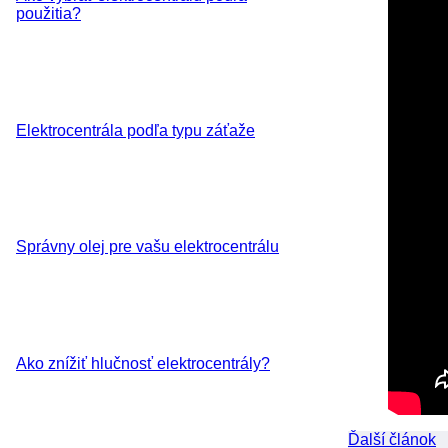
použitia?
Elektrocentrála podľa typu záťaže
Správny olej pre vašu elektrocentrálu
Ako znížiť hlučnosť elektrocentrály?
Ďalší článok