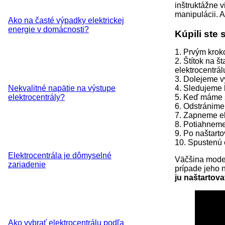
inštruktážne 
manipulácii. A
Ako na časté výpadky elektrickej
energie v domácnosti?
Kúpili ste 
1. Prvým kroko
2. Štítok na š
elektrocentrál
3. Dolejeme v
Nekvalitné napätie na výstupe
4. Sledujeme 
elektrocentrály?
5. Keď máme s
6. Odstránime 
7. Zapneme el
8. Potiahneme
9. Po naštarto
10. Spustenú 
Elektrocentrála je dômyselné
Väčšina moder
zariadenie
prípade jeho 
ju naštartova
Ako vybrať elektrocentrálu podľa