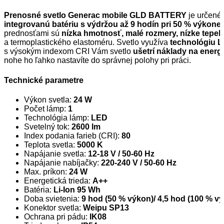
Prenosné svetlo Generac mobile GLD BATTERY
je určené 
integrovanú batériu s výdržou až 9 hodín pri 50 % výkone 
prednosťami sú
nízka hmotnosť, malé rozmery, nízke tepel
a termoplastického elastoméru. Svetlo využíva
technológiu L
s výsokým indexom CRI Vám svetlo
ušetrí náklady na energ
nohe ho ľahko nastavíte do správnej polohy pri práci.
Technické parametre
Výkon svetla:
24 W
Počet lámp:
1
Technológia lámp:
LED
Svetelný tok:
2600 lm
Index podania farieb (CRI):
80
Teplota svetla:
5000 K
Napájanie svetla:
12-18 V / 50-60 Hz
Napájanie nabíjačky:
220-240 V / 50-60 Hz
Max. príkon:
24 W
Energetická trieda:
A++
Batéria:
Li-Ion 95 Wh
Doba svietenia:
9 hod (50 % výkon)/ 4,5 hod (100 % v
Konektor svetla:
Weipu SP13
Ochrana pri pádu:
IK08