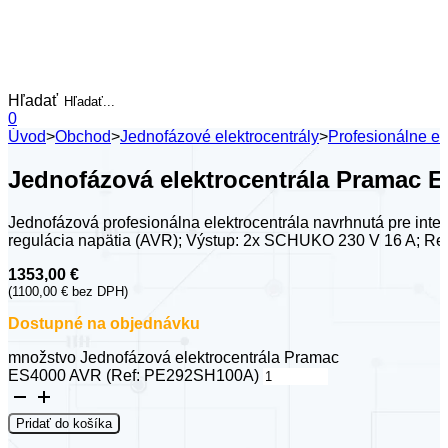
Hľadať
0
Úvod
>
Obchod
>
Jednofázové elektrocentrály
>
Profesionálne el
Jednofázová elektrocentrála Pramac 
Jednofázová profesionálna elektrocentrála navrhnutá pre int
regulácia napätia (AVR); Výstup: 2x SCHUKO 230 V 16 A; 
1353,00
€
(
1100,00
€
bez DPH)
Dostupné na objednávku
množstvo Jednofázová elektrocentrála Pramac
ES4000 AVR (Ref: PE292SH100A)
Pridať do košíka