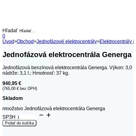
Hľadať
0
Úvod
>
Obchod
>
Jednofázové elektrocentrály
>
Elektrocentrály 
Jednofázová elektrocentrála Generga
Jednofázová benzínová elektrocentrála Generga. Výkon: 3,0
nádrže: 3,1 l.; Hmotnosť: 37 kg.
940,95
€
(
765,00
€
bez DPH)
Skladom
množstvo Jednofázová elektrocentrála Generga
SP3H
Pridať do košíka