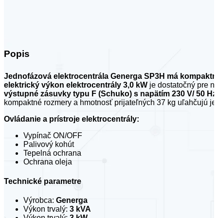
Popis
Jednofázová elektrocentrála Generga SP3H má kompaktnú
elektrický výkon elektrocentrály 3,0 kW
je dostatočný pre n
výstupné zásuvky typu F (Schuko) s napätím 230 V/ 50 Hz
kompaktné rozmery a hmotnosť prijateľných 37 kg uľahčujú jej
Ovládanie a prístroje elektrocentrály:
Vypínač ON/OFF
Palivový kohút
Tepelná ochrana
Ochrana oleja
Technické parametre
Výrobca:
Generga
Výkon trvalý:
3 kVA
Výkon trvalý:
3 kW