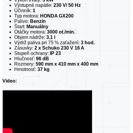
Výstupné napätie:
230 V/ 50 Hz
Účinník:
1
Typ motora:
HONDA GX200
Palivo:
Benzín
Štart:
Manuálny
Otáčky motora:
3000 ot./min.
Objem nádrže:
3,1 l
Výdrž paliva pri 75 % zaťažení:
3 hod.
Zásuvky:
2 x Schuko 230 V 16 A
Stupeň ochrany:
IP 23
Hlučnosť:
96 dB
Rozmery:
590 mm x 410 mm x 400 mm
Hmotnosť:
37 kg
Video: