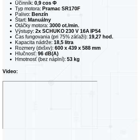
Účinník:
0,9 cos Φ
Typ motora:
Pramac SR170F
Palivo:
Benzín
Štart:
Manuálny
Otáčky motora:
3000 ot./min.
Výstupy:
2x SCHUKO 230 V 16A IP54
Čas fungovania (pri 75% záťaži):
19,27 hod.
Kapacita nádrže:
18,5 litra
Rozmery (dxšxv):
600 x 439 x 588 mm
Hlučnosť:
96 dB(A)
Hmotnosť (bez náplní):
53 kg
Video: