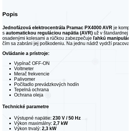
Popis
Jednofázová elektrocentrála Pramac PX4000 AVR
je kompa
s
automatickou reguláciou napätia (AVR)
už v štandardnej 
osadenými kolesami a rúčkou zabezpečuje
ľahkú manipulác
čím sa zabráni jej poškodeniu. Na jednu nádrž vydrží pracova
Ovládanie a prístroje:
Vypínač OFF-ON
Voltmeter
Merač frekvencie
Palivomer
Počítadlo prevádzkových hodín
Tepelná ochrana
Ochrana oleja
Technické parametre
Výstupné napätie:
230 V / 50 Hz
Výkon maximálny:
2,7 kW
Výkon trvalý:
2,3 kW