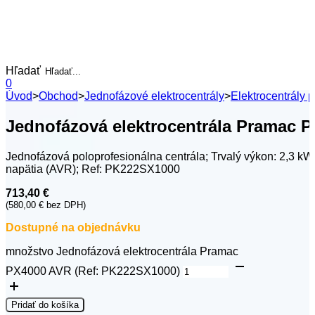
Hľadať
0
Úvod
>
Obchod
>
Jednofázové elektrocentrály
>
Elektrocentrály 
Jednofázová elektrocentrála Pramac 
Jednofázová poloprofesionálna centrála; Trvalý výkon: 2,3 
napätia (AVR); Ref: PK222SX1000
713,40
€
(
580,00
€
bez DPH)
Dostupné na objednávku
množstvo Jednofázová elektrocentrála Pramac
PX4000 AVR (Ref: PK222SX1000)
Pridať do košíka